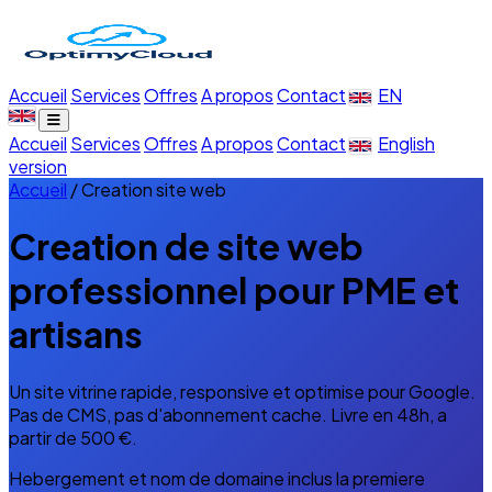
Accueil
Services
Offres
A propos
Contact
EN
Accueil
Services
Offres
A propos
Contact
English
version
Accueil
/
Creation site web
Creation de site web
professionnel pour PME et
artisans
Un site vitrine rapide, responsive et optimise pour Google.
Pas de CMS, pas d'abonnement cache. Livre en 48h, a
partir de 500 €.
Hebergement et nom de domaine inclus la premiere