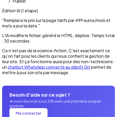
Publier
Édition IA (1 etape)
"Remplace le prix sur la page tarifs par 499 euros/mois et
mets a jour la date."
L'IA modifie le fichier, généré le HTML, déploie. Temps total
: 30 secondes.
Ce n'est pas de la science-fiction. C'est exactement ce
qu'on fait pour les clients qui nous confient la gestion de
leur site. Et ça fonctionne aussi pour des non-techniciens :
un
chatbot WhatsApp connecté au dépôt Git
permet de
mettre à jour son site par message.
Besoin d'aide sur ce sujet ?
Je vous réponds sous 24h avec une première analyse
gratuite.
Me contacter