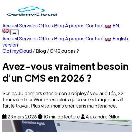
Accueil
Services
Offres
Blog
À propos
Contact
EN
Accueil
Services
Offres
Blog
À propos
Contact
English
version
OptimyCloud
/
Blog
/
CMS ou pas ?
Avez-vous vraiment besoin
d'un CMS en 2026 ?
Sur les 30 derniers sites qu'on a déployés ou audités, 22
tournaient sur WordPress alors qu'un site statique aurait
fait le travail. Plus vite, moins cher, sans maintenance.
23 mars 2026
10 min de lecture
Alexandre Gillon