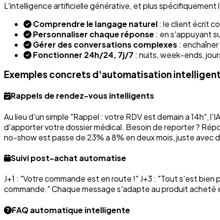
L'intelligence artificielle générative, et plus spécifiquem
Comprendre le langage naturel
: le client écrit 
Personnaliser chaque réponse
: en s'appuyant su
Gérer des conversations complexes
: enchaîner 
Fonctionner 24h/24, 7j/7
: nuits, week-ends, jou
Exemples concrets d'automatisation intelligen
Rappels de rendez-vous intelligents
Au lieu d'un simple "Rappel : votre RDV est demain a 14h", l
d'apporter votre dossier médical. Besoin de reporter ? Ré
no-show est passe de 23% a 8% en deux mois, juste avec des
Suivi post-achat automatise
J+1 : "Votre commande est en route !" J+3 : "Tout s'est bien
commande." Chaque message s'adapte au produit acheté et a
FAQ automatique intelligente