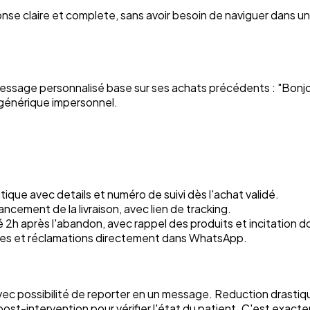
éponse claire et complete, sans avoir besoin de naviguer dans 
un message personnalisé base sur ses achats précédents : "Bo
 générique impersonnel.
tique avec details et numéro de suivi dès l'achat validé.
vancement de la livraison, avec lien de tracking.
2h après l'abandon, avec rappel des produits et incitation dou
ges et réclamations directement dans WhatsApp.
 avec possibilité de reporter en un message. Reduction drast
post-intervention pour vérifier l'état du patient. C'est exa