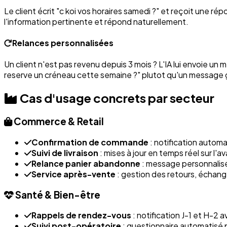
Le client écrit "c koi vos horaires samedi ?" et reçoit une r
l'information pertinente et répond naturellement.
Relances personnalisées
Un client n'est pas revenu depuis 3 mois ? L'IA lui envoie 
reserve un créneau cette semaine ?" plutot qu'un message
Cas d'usage concrets par secteur
Commerce & Retail
Confirmation de commande
: notification automa
Suivi de livraison
: mises à jour en temps réel sur l'a
Relance panier abandonne
: message personnalisé 
Service après-vente
: gestion des retours, échan
Santé & Bien-être
Rappels de rendez-vous
: notification J-1 et H-2
Suivi post-opératoire
: questionnaire automatisé 