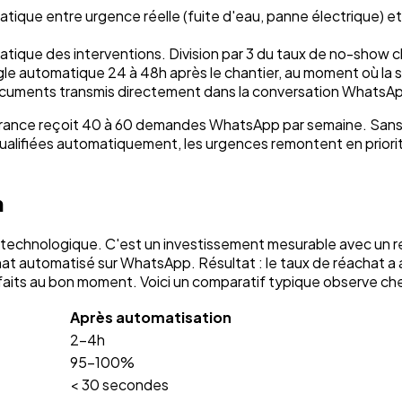
matique entre urgence réelle (fuite d'eau, panne électrique
tique des interventions. Division par 3 du taux de no-show che
e automatique 24 à 48h après le chantier, au moment où la s
cuments transmis directement dans la conversation WhatsApp, s
nce reçoit 40 à 60 demandes WhatsApp par semaine. Sans autom
alifiées automatiquement, les urgences remontent en priorité
n
technologique. C'est un investissement mesurable avec un r
hat automatisé sur WhatsApp. Résultat : le taux de réachat a
tisfaits au bon moment. Voici un comparatif typique observe ch
Après automatisation
2-4h
95-100%
< 30 secondes