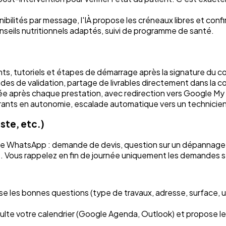
onibilités par message, l'IÀ propose les créneaux libres et c
nseils nutritionnels adaptés, suivi de programme de santé.
s, tutoriels et étapes de démarrage après la signature du co
es de validation, partage de livrables directement dans la c
après chaque prestation, avec redirection vers Google My B
rants en autonomie, escalade automatique vers un technicien 
ste, etc.)
ge WhatsApp : demande de devis, question sur un dépannage ur
ez. Vous rappelez en fin de journée uniquement les demandes s
ose les bonnes questions (type de travaux, adresse, surface,
sulte votre calendrier (Google Agenda, Outlook) et propose le