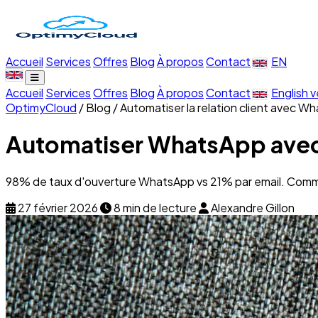
Accueil
Services
Offres
Blog
À propos
Contact
EN
Accueil
Services
Offres
Blog
À propos
Contact
English v
OptimyCloud
/
Blog
/
Automatiser la relation client avec Wh
Automatiser WhatsApp avec 
98% de taux d'ouverture WhatsApp vs 21% par email. Comment
27 février 2026
8 min de lecture
Alexandre Gillon