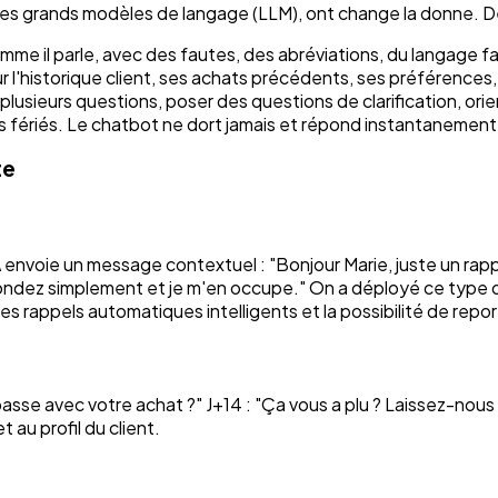
ent les grands modèles de langage (LLM), ont change la donne
comme il parle, avec des fautes, des abréviations, du langage f
r l'historique client, ses achats précédents, ses préférences
plusieurs questions, poser des questions de clarification, orie
rs fériés. Le chatbot ne dort jamais et répond instantanement
te
'IA envoie un message contextuel : "Bonjour Marie, juste un ra
pondez simplement et je m'en occupe." On a déployé ce type 
 rappels automatiques intelligents et la possibilité de repo
 passe avec votre achat ?" J+14 : "Ça vous a plu ? Laissez-nou
u profil du client.