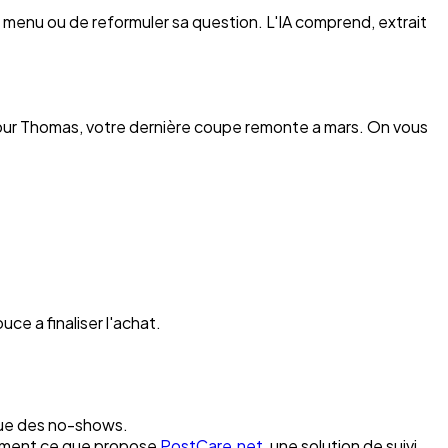
un menu ou de reformuler sa question. L'IA comprend, extrait
njour Thomas, votre dernière coupe remonte a mars. On vous
ce a finaliser l'achat.
ique des no-shows.
ctement ce que propose
PostCare.net
, une solution de suivi