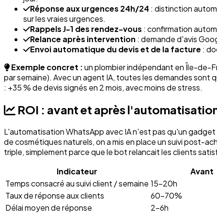
Réponse aux urgences 24h/24
: distinction auto
sur les vraies urgences.
Rappels J-1 des rendez-vous
: confirmation automa
Relance après intervention
: demande d'avis Googl
Envoi automatique du devis et de la facture
: do
Exemple concret :
un plombier indépendant en Île-de-Fra
par semaine). Avec un agent IA, toutes les demandes sont qu
: +35 % de devis signés en 2 mois, avec moins de stress.
ROI : avant et après l'automatisatio
L'automatisation WhatsApp avec IA n'est pas qu'un gadget 
de cosmétiques naturels, on a mis en place un suivi post-ac
triple, simplement parce que le bot relancait les clients sa
Indicateur
Avant
Temps consacré au suivi client / semaine
15-20h
Taux de réponse aux clients
60-70%
Délai moyen de réponse
2-6h