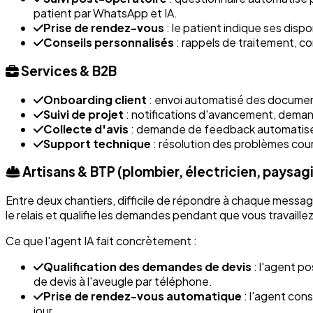
patient par WhatsApp et IA.
Prise de rendez-vous
: le patient indique ses disp
Conseils personnalisés
: rappels de traitement, co
Services & B2B
Onboarding client
: envoi automatisé des document
Suivi de projet
: notifications d'avancement, demand
Collecte d'avis
: demande de feedback automatisée 
Support technique
: résolution des problèmes cou
Artisans & BTP (plombier, électricien, paysagi
Entre deux chantiers, difficile de répondre à chaque messa
le relais et qualifie les demandes pendant que vous travaill
Ce que l'agent IA fait concrètement :
Qualification des demandes de devis
: l'agent p
de devis à l'aveugle par téléphone.
Prise de rendez-vous automatique
: l'agent con
jour.