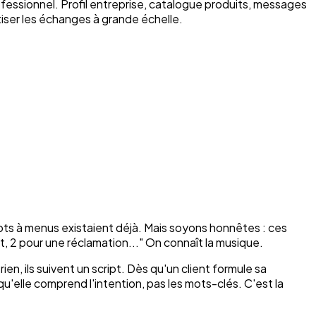
fessionnel. Profil entreprise, catalogue produits, messages
iser les échanges à grande échelle.
ts à menus existaient déjà. Mais soyons honnêtes : ces
ent, 2 pour une réclamation..." On connaît la musique.
n, ils suivent un script. Dès qu'un client formule sa
elle comprend l'intention, pas les mots-clés. C'est la