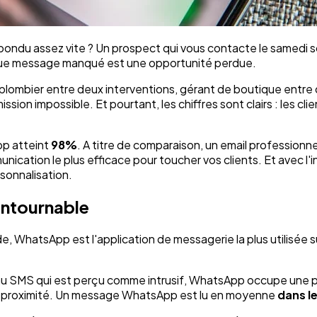
ondu assez vite ? Un prospect qui vous contacte le samedi soi
aque message manqué est une opportunité perdue.
ombier entre deux interventions, gérant de boutique entre d
impossible. Et pourtant, les chiffres sont clairs : les clien
pp atteint
98%
. A titre de comparaison, un email professionn
ication le plus efficace pour toucher vos clients. Et avec l'int
rsonnalisation.
ntournable
, WhatsApp est l'application de messagerie la plus utilisée su
u au SMS qui est perçu comme intrusif, WhatsApp occupe une po
 de proximité. Un message WhatsApp est lu en moyenne
dans l